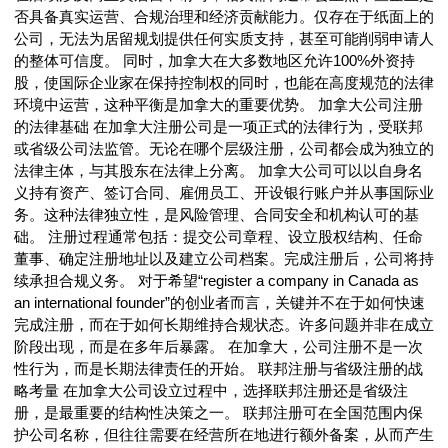
否具备真实运营、合规治理和经济贡献能力。仅存在于纸面上的
公司，无法为居留规划提供任何实质支持，甚至可能削弱申请人
的整体可信度。 同时，加拿大在大多数地区允许100%外资持
股，使国际企业家在保持控制权的同时，也能在高度规范的法律
环境中运营，这种平衡是加拿大的重要优势。 加拿大公司注册
的法律基础 在加拿大注册公司是一项正式的法律行为，受联邦
或省级公司法监管。无论在哪个层级注册，公司都会成为独立的
法律主体，与其股东在法律上分离。 加拿大公司可以以自身名
义持有资产、签订合同、雇佣员工、开设银行账户并从事国际业
务。这种法律独立性，是风险管理、合同安全和机构认可的基
础。 注册过程通常包括：提交公司章程、设立股权结构、任命
董事、确定注册地址以及建立公司档案。完成注册后，公司将持
续承担合规义务。 对于希望“register a company in Canada as
an international founder”的创业者而言，关键并不在于如何快速
完成注册，而在于如何长期维持合规状态。许多问题并非在成立
阶段出现，而是在多年后暴露。 在加拿大，公司注册不是一次
性行为，而是长期法律责任的开始。 联邦注册与省级注册的战
略考量 在加拿大公司设立过程中，选择联邦注册还是省级注
册，是最重要的结构性决策之一。 联邦注册可在全国范围内保
护公司名称，但往往需要在经营所在地进行额外备案，从而产生