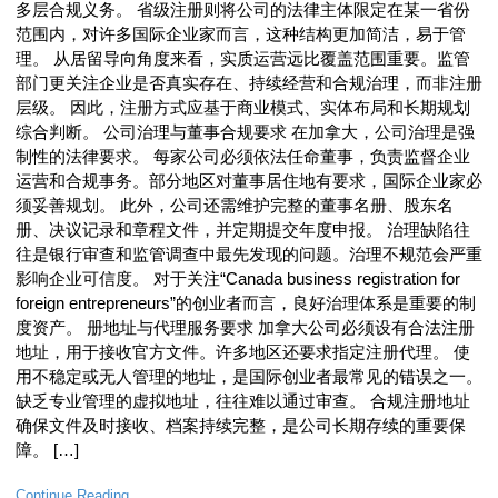
多层合规义务。 省级注册则将公司的法律主体限定在某一省份
范围内，对许多国际企业家而言，这种结构更加简洁，易于管
理。 从居留导向角度来看，实质运营远比覆盖范围重要。监管
部门更关注企业是否真实存在、持续经营和合规治理，而非注册
层级。 因此，注册方式应基于商业模式、实体布局和长期规划
综合判断。 公司治理与董事合规要求 在加拿大，公司治理是强
制性的法律要求。 每家公司必须依法任命董事，负责监督企业
运营和合规事务。部分地区对董事居住地有要求，国际企业家必
须妥善规划。 此外，公司还需维护完整的董事名册、股东名
册、决议记录和章程文件，并定期提交年度申报。 治理缺陷往
往是银行审查和监管调查中最先发现的问题。治理不规范会严重
影响企业可信度。 对于关注“Canada business registration for
foreign entrepreneurs”的创业者而言，良好治理体系是重要的制
度资产。 册地址与代理服务要求 加拿大公司必须设有合法注册
地址，用于接收官方文件。许多地区还要求指定注册代理。 使
用不稳定或无人管理的地址，是国际创业者最常见的错误之一。
缺乏专业管理的虚拟地址，往往难以通过审查。 合规注册地址
确保文件及时接收、档案持续完整，是公司长期存续的重要保
障。 […]
Continue Reading