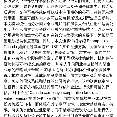
构以及商业合作伙伴不会仅仅关注企业成立的速度，而更关注其
治理结构、财务透明度、运营连续性以及长期合规能力。缺乏实
质运营、文件不完整或依赖低成本注册服务的公司，往往无法经
受审查，甚至可能对未来的商业发展和居留规划产生负面影响。
本文将系统性地分析国际创业者如何在加拿大合法注册和运营公
司，为什么加拿大是全球企业家的战略性司法管辖区，以及一个
合规运营的加拿大公司如何在符合法律要求的前提下，为长期居
留规划提供制度基础。同时，本文也将详细介绍 Ecompanies
Canada 如何通过其全包式 USD 1,970 注册方案，为国际企业家
提供长期稳定、透明可靠的合规基础设施。 本文是一篇面向严
肃创业者的专业顾问型文章，适用于重视法律稳健性、机构信任
度与长期可持续发展的读者。 加拿大作为商业与居留导向型企
业家的战略司法管辖区 加拿大之所以受到国际企业家的高度重
视，根本原因在于其成熟的制度体系。加拿大拥有稳定的法律制
度、独立的司法系统和明确的公司监管框架。这种制度稳定性，
使银行、监管机构以及移民部门能够对企业进行长期可信的评
估。 对于关注“Canada company incorporation for global
entrepreneurs”的国际创业者而言，加拿大的优势并不体现在宽
松监管或低门槛，而体现在其制度严谨性。加拿大鼓励真实、持
续、有实质贡献的企业活动，而不是短期或形式化的注册行为。
在后续涉及商业类居留申请时，相关部门通常会重点审查企业是